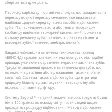
зберігається дуже довго.
Пероксид карбаміду – органічна сполука, що складається з
перекису водню і перекису сечовини, яке вважається
найбільш щадним серед сучасних засобів відбілювання
зубів. Під час чищення, паста або гель з пероксидом
карбаміду вивільняє атомарний кисень, який проникає в
кісткову речовину зуба, і активно впливає на пігменти
всередині зубної тканини, знебарвлюючи їх.
Завдяки найновішим оптичним технологіям, прилад
«БЕЙОНД» працює при нижчих температурах, ніж подібні
прилади, уникаючи подразнення нервових закінчень зубів.
Тридцяти хвилинний процес є ефективним для зубів, що
потемніли від паління або від вживання таких напоїв як
кава, чай. Система також відбілює зуби, що втратили
природну білизну від застосування тетрацикліну або
вкрилися плямами від фтору.
Систему Beyond ™ на даний момент використовують більш
ніж в 100 країнах по всьому світу, і сотні людей щодня
проходять процедуру відбілювання. Метод відбілювання