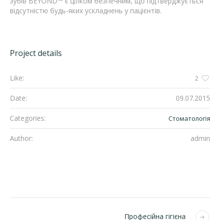
зубів BEYOND™ є цілком безпечним, що підтверджується
відсутністю будь-яких ускладнень у пацієнтів.
Project details
Like:
2
Date:
09.07.2015
Categories:
Стоматологія
Author:
admin
Професійна гігієна