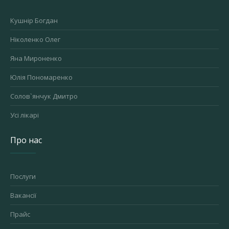
Кушнір Богдан
Ніколенко Олег
Яна Мироненко
Юлія Пономаренко
Солов`янчук Дмитро
Усі лікарі
Про нас
Послуги
Вакансії
Прайс