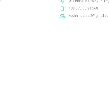
″
м. Нивки, ЖК ″Файна Та
+38 073 53 81 568
kushnir.dental2@gmail.c