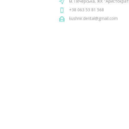
м. Печерська, ЖК ″Аристократ
+38 063 53 81 568
kushnir.dental@gmail.com