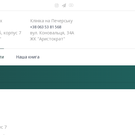
ах
Клініка на Печерську
+38 063 53 81 568
б, корпус 7
вул. Коновальця, 34А
"
ЖК "Аристократ"
ти
Наша книга
ус 7