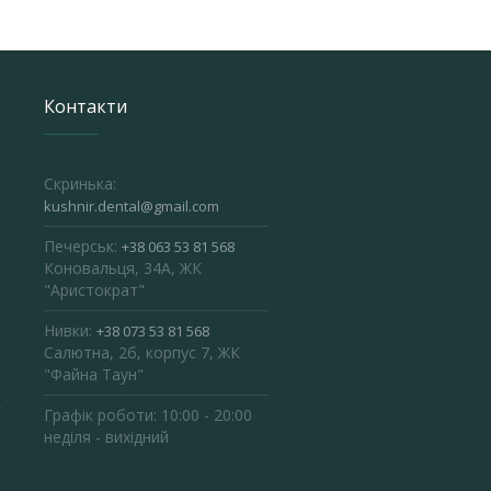
Контакти
Скринька:
kushnir.dental@gmail.com
Печерськ:
+38 063 53 81 568
Коновальця, 34А, ЖК
"Аристократ"
Нивки:
+38 073 53 81 568
Салютна, 2б, корпус 7, ЖК
"Файна Таун"
Графік роботи: 10:00 - 20:00
неділя - вихідний