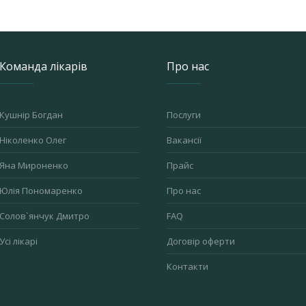
Команда лікарів
Про нас
Кушнір Богдан
Послуги
Ніколенко Олег
Вакансії
Яна Мироненко
Прайс
Юлія Пономаренко
Про нас
Солов`янчук Дмитро
FAQ
Усі лікарі
Договір оферти
Контакти