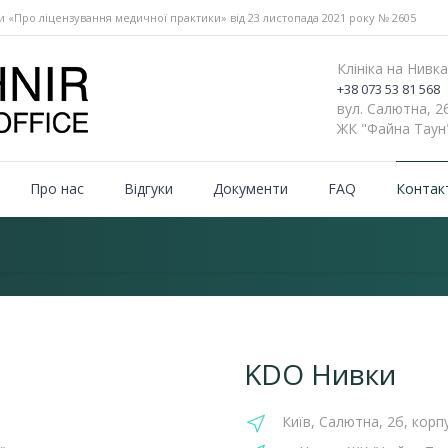
и «Про ліцензування медичної практики» від 23 листопада 2021 року № 2605
Клініка на Нивк
+38 073 53 81 568
вул. Салютна, 2
ЖК "Файна Таун
Про нас
Відгуки
Документи
FAQ
Контак
KDO Нивки
Київ, Салютна, 2б, корп